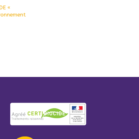
IDE «
ironnement