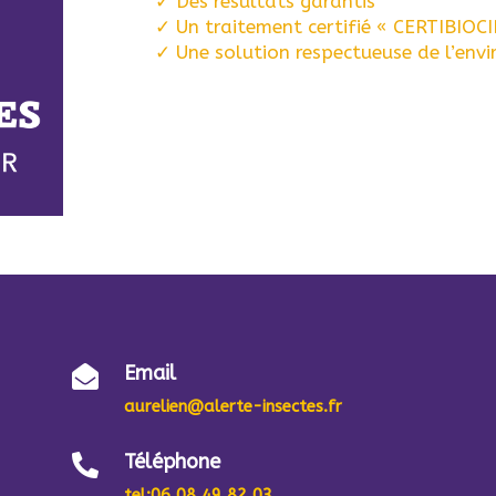
✓ Des résultats garantis
✓ Un traitement certifié « CERTIBIOC
✓ Une solution respectueuse de l’env
Email

aurelien@alerte-insectes.fr
Téléphone

tel
:06 08 49 82 03