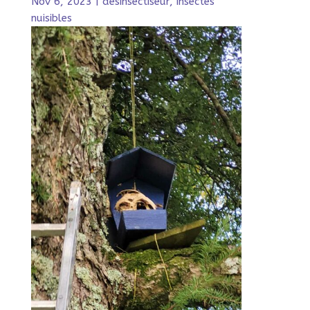
Nov 6, 2023
|
désinsectiseur
,
insectes
nuisibles