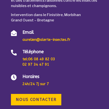
et des traitements raisonnés contre les insectes
nuisibles et champignons.
Intervention dans le Finistère, Morbihan
Grand Ouest – Bretagne
Email

aurelien@alerte-insectes.fr
Téléphone

tel
:06 08 49 82 03
02 97 34 47 91
Horaires

24h/24 7j sur 7
NOUS CONTACTER