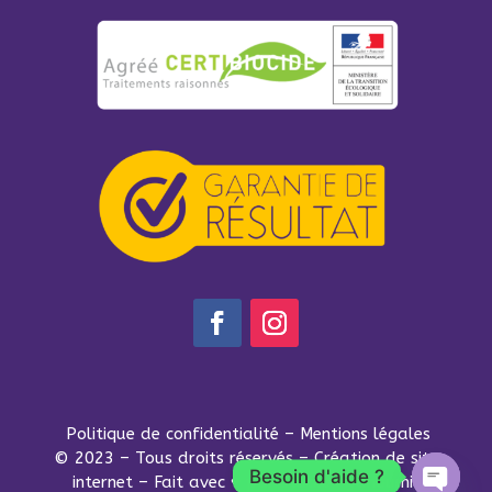
Politique de confidentialité
–
Mentions légales
© 2023 – Tous droits réservés –
Création de site
Besoin d'aide ?
internet – Fait avec ♥ par Studio Ayanoumi