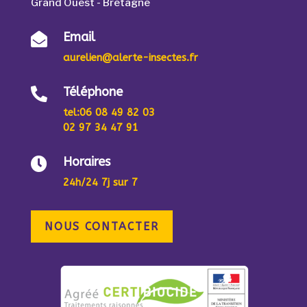
Grand Ouest - Bretagne
Email

aurelien@alerte-insectes.fr
Téléphone

tel
:06 08 49 82 03
02 97 34 47 91
Horaires

24h/24 7j sur 7
NOUS CONTACTER