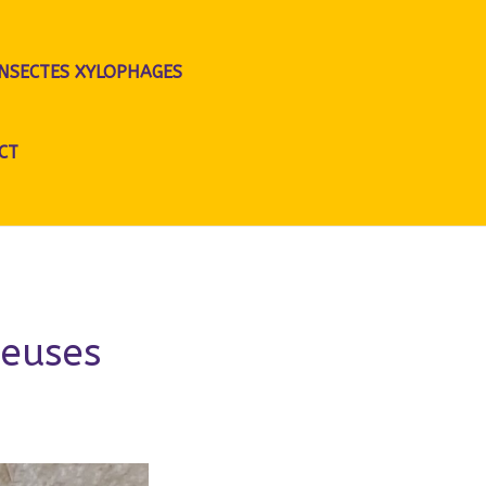
INSECTES XYLOPHAGES
CT
ueuses