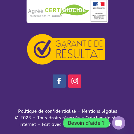
Politique de confidentialité
–
Mentions légales
© 2023 – Tous droits réservés –
Création de site
Besoin d'aide ?
internet – Fait avec ♥ par Studio Ayanoumi
Open