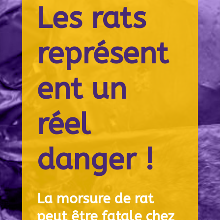
Les rats
représent
ent un
réel
danger !
La morsure de rat
peut être fatale chez